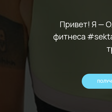
Привет! Я — 
фитнеса #sekta
т
ПОЛУЧ